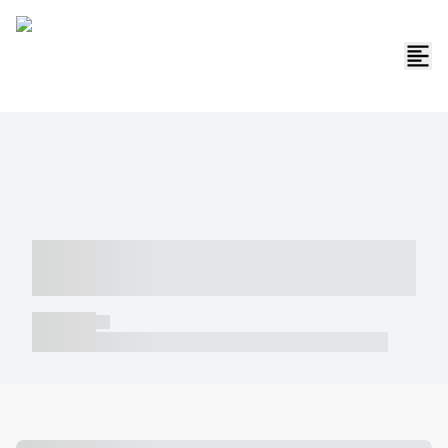
----- ----- -- ------ ---- ---- -- ----- -----
----- --- ------
----- -----
----- ----- -- ------ ---- ---- -- ----- ----- ----- --- ------