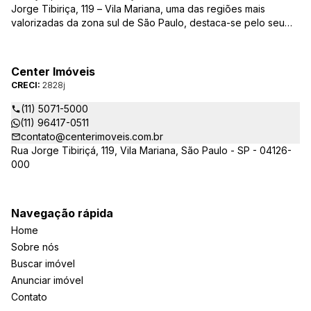
Jorge Tibiriça, 119 – Vila Mariana, uma das regiões mais
valorizadas da zona sul de São Paulo, destaca-se pelo seu
pioneirismo e alta qualidade na prestação de serviços. É
reconhecida pelo mercado imobiliário como uma das mais
atuantes imobiliárias da região, credenciada junto ao Conselho
Center Imóveis
Regional dos Corretores de Imóveis (CRECI) e associada ao
CRECI:
2828j
Sindicato das Empresas de Compra, Venda, Locação e
Administração de Imóveis Residenciais e Comerciais de São
(11) 5071-5000
Paulo (SECOVI).
(11) 96417-0511
contato@centerimoveis.com.br
Rua Jorge Tibiriçá, 119, Vila Mariana, São Paulo - SP - 04126-
000
Navegação rápida
Home
Sobre nós
Buscar imóvel
Anunciar imóvel
Contato