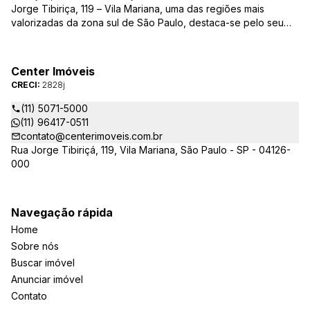
Jorge Tibiriça, 119 – Vila Mariana, uma das regiões mais
valorizadas da zona sul de São Paulo, destaca-se pelo seu
pioneirismo e alta qualidade na prestação de serviços. É
reconhecida pelo mercado imobiliário como uma das mais
atuantes imobiliárias da região, credenciada junto ao Conselho
Center Imóveis
Regional dos Corretores de Imóveis (CRECI) e associada ao
CRECI:
2828j
Sindicato das Empresas de Compra, Venda, Locação e
Administração de Imóveis Residenciais e Comerciais de São
(11) 5071-5000
Paulo (SECOVI).
(11) 96417-0511
contato@centerimoveis.com.br
Rua Jorge Tibiriçá, 119, Vila Mariana, São Paulo - SP - 04126-
000
Navegação rápida
Home
Sobre nós
Buscar imóvel
Anunciar imóvel
Contato