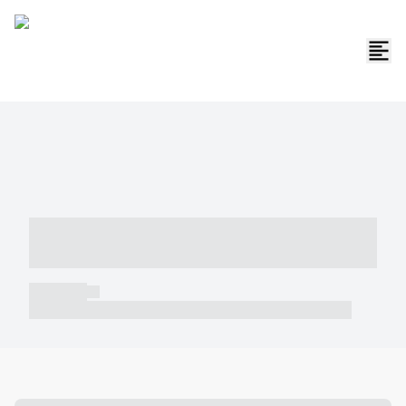
----- ----- -- ------ ---- ---- -- ----- -----
----- --- ------
----- -----
----- ----- -- ------ ---- ---- -- ----- ----- ----- --- ------