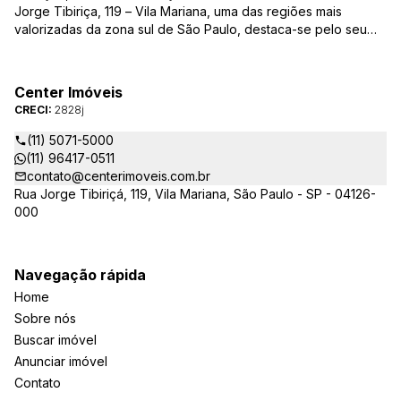
Jorge Tibiriça, 119 – Vila Mariana, uma das regiões mais
valorizadas da zona sul de São Paulo, destaca-se pelo seu
pioneirismo e alta qualidade na prestação de serviços. É
reconhecida pelo mercado imobiliário como uma das mais
atuantes imobiliárias da região, credenciada junto ao Conselho
Center Imóveis
Regional dos Corretores de Imóveis (CRECI) e associada ao
CRECI:
2828j
Sindicato das Empresas de Compra, Venda, Locação e
Administração de Imóveis Residenciais e Comerciais de São
(11) 5071-5000
Paulo (SECOVI).
(11) 96417-0511
contato@centerimoveis.com.br
Rua Jorge Tibiriçá, 119, Vila Mariana, São Paulo - SP - 04126-
000
Navegação rápida
Home
Sobre nós
Buscar imóvel
Anunciar imóvel
Contato