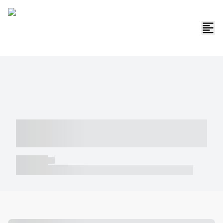
----- ----- -- ------ ---- ---- -- ----- -----
----- --- ------
----- -----
----- ----- -- ------ ---- ---- -- ----- ----- ----- --- ------