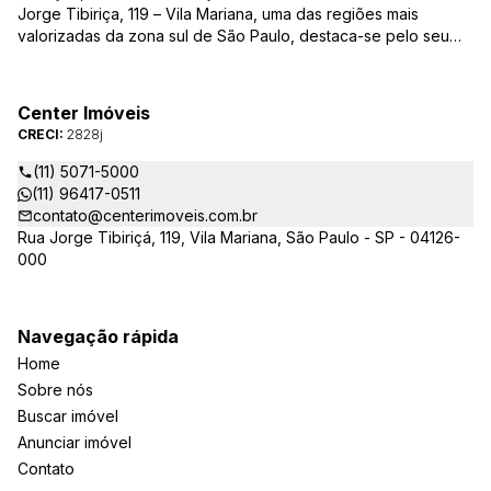
Jorge Tibiriça, 119 – Vila Mariana, uma das regiões mais
valorizadas da zona sul de São Paulo, destaca-se pelo seu
pioneirismo e alta qualidade na prestação de serviços. É
reconhecida pelo mercado imobiliário como uma das mais
atuantes imobiliárias da região, credenciada junto ao Conselho
Center Imóveis
Regional dos Corretores de Imóveis (CRECI) e associada ao
CRECI:
2828j
Sindicato das Empresas de Compra, Venda, Locação e
Administração de Imóveis Residenciais e Comerciais de São
(11) 5071-5000
Paulo (SECOVI).
(11) 96417-0511
contato@centerimoveis.com.br
Rua Jorge Tibiriçá, 119, Vila Mariana, São Paulo - SP - 04126-
000
Navegação rápida
Home
Sobre nós
Buscar imóvel
Anunciar imóvel
Contato