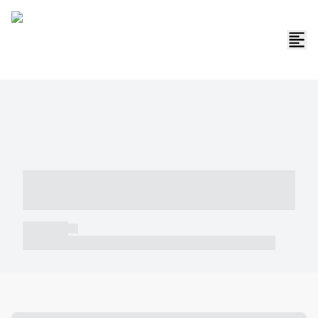
----- ----- -- ------ ---- ---- -- ----- -----
----- --- ------
----- -----
----- ----- -- ------ ---- ---- -- ----- ----- ----- --- ------