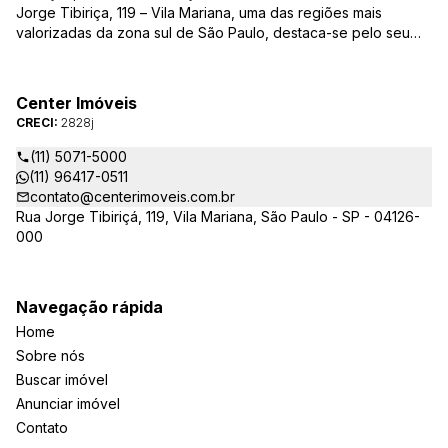
Jorge Tibiriça, 119 – Vila Mariana, uma das regiões mais
valorizadas da zona sul de São Paulo, destaca-se pelo seu
pioneirismo e alta qualidade na prestação de serviços. É
reconhecida pelo mercado imobiliário como uma das mais
atuantes imobiliárias da região, credenciada junto ao Conselho
Center Imóveis
Regional dos Corretores de Imóveis (CRECI) e associada ao
CRECI:
2828j
Sindicato das Empresas de Compra, Venda, Locação e
Administração de Imóveis Residenciais e Comerciais de São
(11) 5071-5000
Paulo (SECOVI).
(11) 96417-0511
contato@centerimoveis.com.br
Rua Jorge Tibiriçá, 119, Vila Mariana, São Paulo - SP - 04126-
000
Navegação rápida
Home
Sobre nós
Buscar imóvel
Anunciar imóvel
Contato