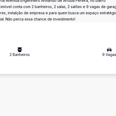
o na Avenida Engenheiro Armando de Arruda Pereira, no bairro
imóvel conta com 2 banheiros, 2 salas, 2 salões e 9 vagas de gara
dores, instalção de empresa e para quem busca um espaço estratégi
al. Não perca essa chance de investimento!
2
Banheiro
s
9
Vaga