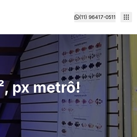
(11) 96417-0511
, px metrô!