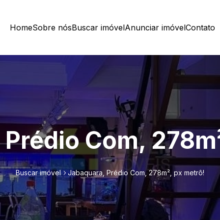
Home
Sobre nós
Buscar imóvel
Anunciar imóvel
Contato
 Prédio Com, 278m²
Buscar imóvel
Jabaquara, Prédio Com, 278m², px metrô!