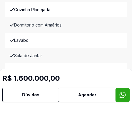
Cozinha Planejada
Dormitório com Armários
Lavabo
Sala de Jantar
Sala de TV
R$ 1.600.000,00
Banheiro de Empregada
Dúvidas
Agendar
Imóveis semelhantes
Confira imóveis semelhantes