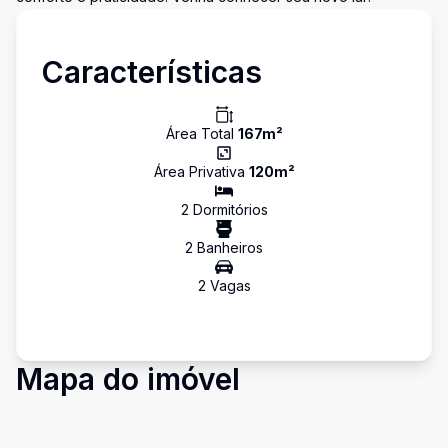
Características
Área Total
167
m²
Área Privativa
120
m²
2
Dormitório
s
2
Banheiro
s
2
Vaga
s
Mapa do imóvel