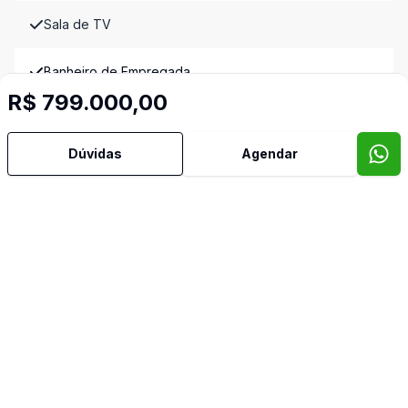
Sala de TV
Banheiro de Empregada
R$ 799.000,00
Imóveis semelhantes
Confira imóveis semelhantes
Dúvidas
Agendar
Cód:
890758
Comparar
Có