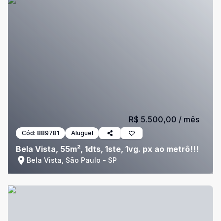
R$ 5.500,00
/ mês
Cód:
889781
Aluguel
Bela Vista, 55m², 1dts, 1ste, 1vg. px ao metrô!!!
Bela Vista, São Paulo - SP