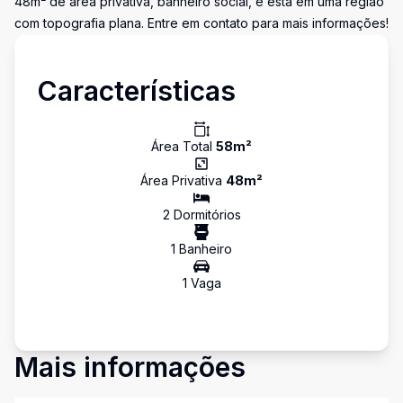
48m² de área privativa, banheiro social, e está em uma região
com topografia plana. Entre em contato para mais informações!
Características
Área Total
58
m²
Área Privativa
48
m²
2
Dormitório
s
1
Banheiro
1
Vaga
Mais informações