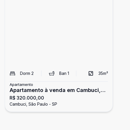
Dorm
2
Ban
1
35
m²
Apartamento
Apartamento à venda em Cambuci,
R$ 320.000,00
São Paulo
Cambuci, São Paulo - SP