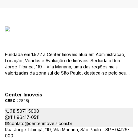
Fundada em 1.972 a Center Imóveis atua em Administração,
Locação, Vendas e Avaliação de Imóveis. Sediada à Rua
Jorge Tibiriça, 119 – Vila Mariana, uma das regiões mais
valorizadas da zona sul de São Paulo, destaca-se pelo seu
pioneirismo e alta qualidade na prestação de serviços. É
reconhecida pelo mercado imobiliário como uma das mais
atuantes imobiliárias da região, credenciada junto ao Conselho
Center Imóveis
Regional dos Corretores de Imóveis (CRECI) e associada ao
CRECI:
2828j
Sindicato das Empresas de Compra, Venda, Locação e
Administração de Imóveis Residenciais e Comerciais de São
(11) 5071-5000
Paulo (SECOVI).
(11) 96417-0511
contato@centerimoveis.com.br
Rua Jorge Tibiriçá, 119, Vila Mariana, São Paulo - SP - 04126-
000