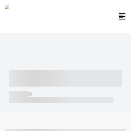
----- ----- -- ------ ---- ---- -- ----- -----
----- --- ------
----- -----
----- ----- -- ------ ---- ---- -- ----- ----- ----- --- ------