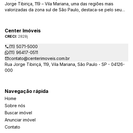
Jorge Tibiriça, 119 – Vila Mariana, uma das regiões mais
valorizadas da zona sul de São Paulo, destaca-se pelo seu
pioneirismo e alta qualidade na prestação de serviços. É
reconhecida pelo mercado imobiliário como uma das mais
atuantes imobiliárias da região, credenciada junto ao Conselho
Center Imóveis
Regional dos Corretores de Imóveis (CRECI) e associada ao
CRECI:
2828j
Sindicato das Empresas de Compra, Venda, Locação e
Administração de Imóveis Residenciais e Comerciais de São
(11) 5071-5000
Paulo (SECOVI).
(11) 96417-0511
contato@centerimoveis.com.br
Rua Jorge Tibiriçá, 119, Vila Mariana, São Paulo - SP - 04126-
000
Navegação rápida
Home
Sobre nós
Buscar imóvel
Anunciar imóvel
Contato