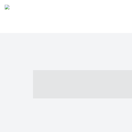
----- ----- -- -
- ------