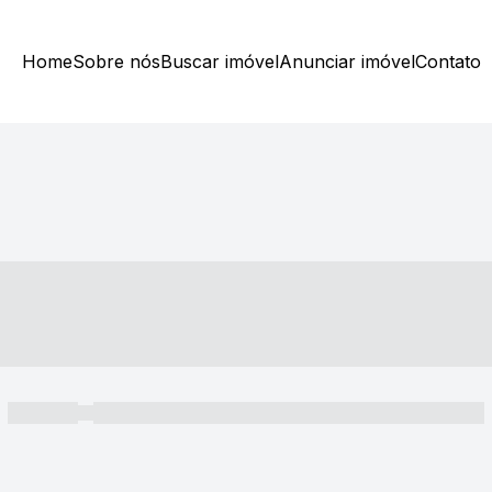
Home
Sobre nós
Buscar imóvel
Anunciar imóvel
Contato
----- ---- ---- -- ----
----- -----
----- ----- -- ------ ---- ---- -- ----- ----- ----- --- ------