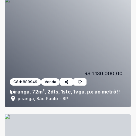
R$ 1.130.000,00
Cód:
889949
Venda
Ipiranga, 72m², 2dts, 1ste, 1vga, px ao metrô!!
Ipiranga, São Paulo - SP