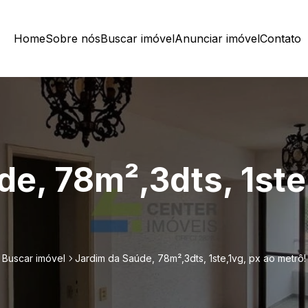
Home
Sobre nós
Buscar imóvel
Anunciar imóvel
Contato
e, 78m²,3dts, 1ste
Buscar imóvel
Jardim da Saúde, 78m²,3dts, 1ste,1vg, px ao metrô!