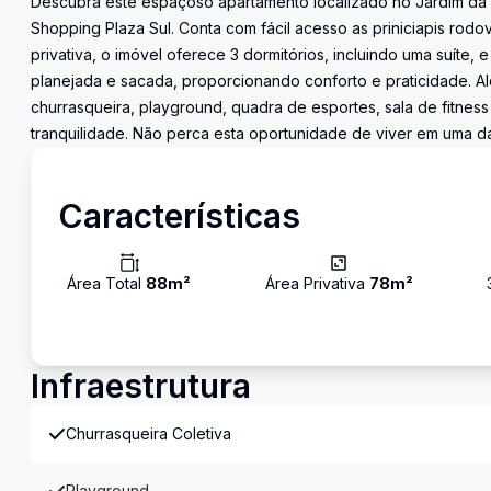
Descubra este espaçoso apartamento localizado no Jardim da
Shopping Plaza Sul. Conta com fácil acesso as priniciapis rodo
privativa, o imóvel oferece 3 dormitórios, incluindo uma suíte
planejada e sacada, proporcionando conforto e praticidade. Al
churrasqueira, playground, quadra de esportes, sala de fitness
tranquilidade. Não perca esta oportunidade de viver em uma da
Características
Área Total
88
m²
Área Privativa
78
m²
Infraestrutura
Churrasqueira Coletiva
Playground