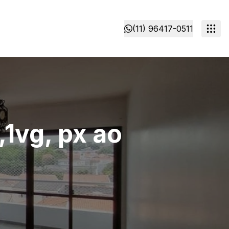
(11) 96417-0511
,1vg, px ao