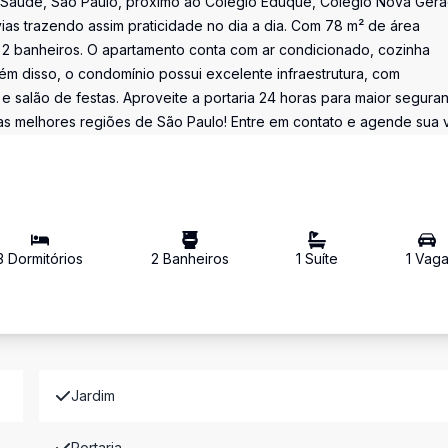
 Saúde, São Paulo, próximo ao Colégio Eduque, Colégio Nova Gera
vias trazendo assim praticidade no dia a dia. Com 78 m² de área
, e 2 banheiros. O apartamento conta com ar condicionado, cozinha
ém disso, o condomínio possui excelente infraestrutura, com
 e salão de festas. Aproveite a portaria 24 horas para maior segura
s melhores regiões de São Paulo! Entre em contato e agende sua vi
3
Dormitório
s
2
Banheiro
s
1
Suíte
1
Vag
Jardim
Portaria