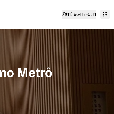
(11) 96417-0511
ximo Metrô