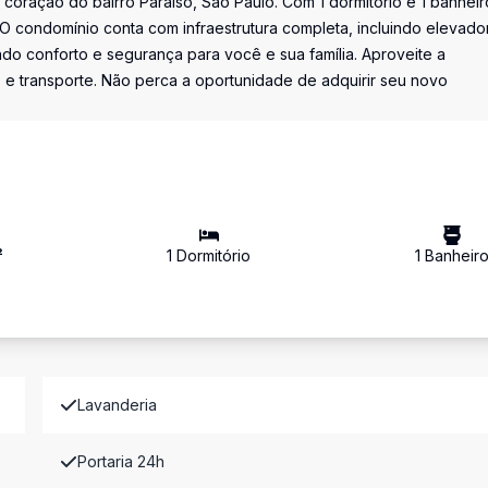
oração do bairro Paraíso, São Paulo. Com 1 dormitório e 1 banheir
 O condomínio conta com infraestrutura completa, incluindo elevado
ndo conforto e segurança para você e sua família. Aproveite a
e transporte. Não perca a oportunidade de adquirir seu novo
²
1
Dormitório
1
Banheir
Lavanderia
Portaria 24h