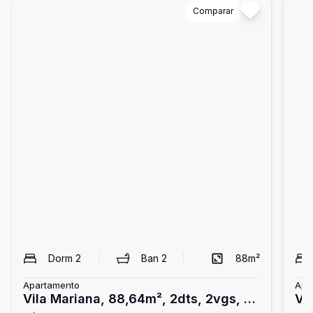
Cód:
890006
Comparar
Có
Dorm
2
Ban
2
88
m²
Apartamento
Apa
Vila Mariana, 88,64m², 2dts, 2vgs, px
Vi