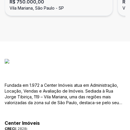
R$ 750.000,00
R$
metrõ!!
me
Vila Mariana, São Paulo - SP
Vil
Fundada em 1.972 a Center Imóveis atua em Administração,
Locação, Vendas e Avaliação de Imóveis. Sediada à Rua
Jorge Tibiriça, 119 – Vila Mariana, uma das regiões mais
valorizadas da zona sul de São Paulo, destaca-se pelo seu
pioneirismo e alta qualidade na prestação de serviços. É
reconhecida pelo mercado imobiliário como uma das mais
atuantes imobiliárias da região, credenciada junto ao Conselho
Center Imóveis
Regional dos Corretores de Imóveis (CRECI) e associada ao
CRECI:
2828j