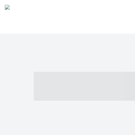
----- ----- -- -
- ------