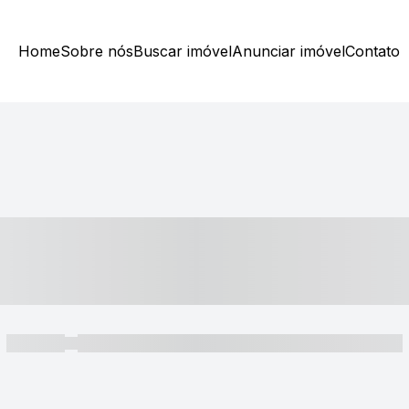
Home
Sobre nós
Buscar imóvel
Anunciar imóvel
Contato
----- ---- ---- -- ----
----- -----
----- ----- -- ------ ---- ---- -- ----- ----- ----- --- ------