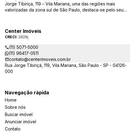
Jorge Tibiriça, 119 – Vila Mariana, uma das regiões mais
valorizadas da zona sul de São Paulo, destaca-se pelo seu
pioneirismo e alta qualidade na prestação de serviços. É
reconhecida pelo mercado imobiliário como uma das mais
atuantes imobiliárias da região, credenciada junto ao Conselho
Center Imóveis
Regional dos Corretores de Imóveis (CRECI) e associada ao
CRECI:
2828j
Sindicato das Empresas de Compra, Venda, Locação e
Administração de Imóveis Residenciais e Comerciais de São
(11) 5071-5000
Paulo (SECOVI).
(11) 96417-0511
contato@centerimoveis.com.br
Rua Jorge Tibiriçá, 119, Vila Mariana, São Paulo - SP - 04126-
000
Navegação rápida
Home
Sobre nós
Buscar imóvel
Anunciar imóvel
Contato