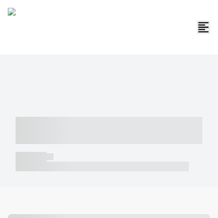
----- ----- -- ------ ---- ---- -- ----- -----
----- --- ------
----- -----
----- ----- -- ------ ---- ---- -- ----- ----- ----- --- ------