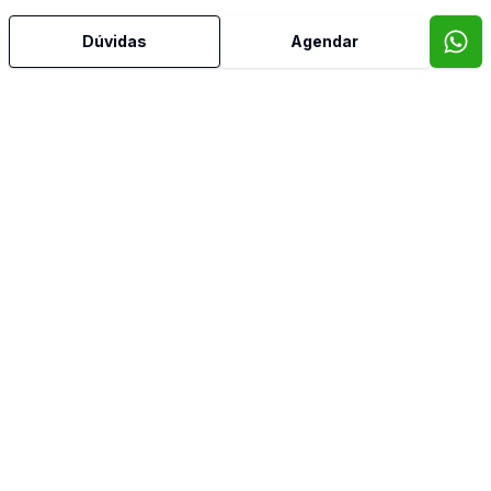
Dúvidas
Agendar
Sala de TV
Video do imóvel
Imóveis semelhantes
Confira imóveis semelhantes
Cód:
84948
Comparar