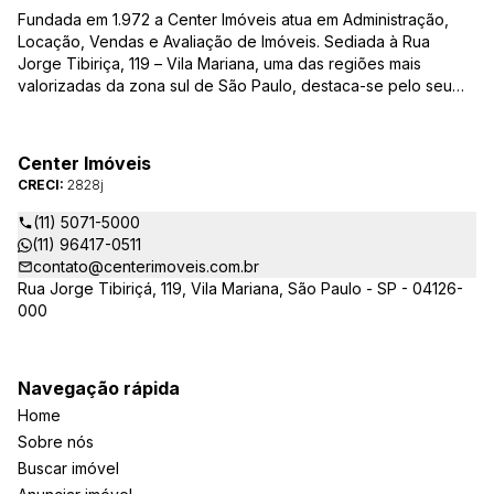
Fundada em 1.972 a Center Imóveis atua em Administração,
Locação, Vendas e Avaliação de Imóveis. Sediada à Rua
Jorge Tibiriça, 119 – Vila Mariana, uma das regiões mais
valorizadas da zona sul de São Paulo, destaca-se pelo seu
pioneirismo e alta qualidade na prestação de serviços. É
reconhecida pelo mercado imobiliário como uma das mais
atuantes imobiliárias da região, credenciada junto ao Conselho
Center Imóveis
Regional dos Corretores de Imóveis (CRECI) e associada ao
CRECI:
2828j
Sindicato das Empresas de Compra, Venda, Locação e
Administração de Imóveis Residenciais e Comerciais de São
(11) 5071-5000
Paulo (SECOVI).
(11) 96417-0511
contato@centerimoveis.com.br
Rua Jorge Tibiriçá, 119, Vila Mariana, São Paulo - SP - 04126-
000
Navegação rápida
Home
Sobre nós
Buscar imóvel