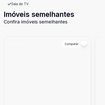
Sala de TV
Imóveis semelhantes
Confira imóveis semelhantes
Cód:
888489
Comparar
Có