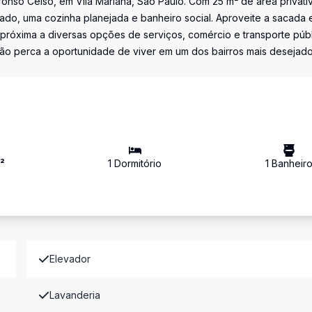
nso Celso, em Vila Mariana, São Paulo. Com 25 m² de área privativ
ado, uma cozinha planejada e banheiro social. Aproveite a sacada 
próxima a diversas opções de serviços, comércio e transporte públ
Não perca a oportunidade de viver em um dos bairros mais desejad
²
1
Dormitório
1
Banheir
Elevador
Lavanderia