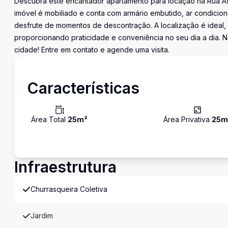
Descubra este encantador apartamento para locação na Rua Afo
imóvel é mobiliado e conta com armário embutido, ar condicion
desfrute de momentos de descontração. A localização é ideal, 
proporcionando praticidade e conveniência no seu dia a dia. 
cidade! Entre em contato e agende uma visita.
Características
Área Total
25
m²
Área Privativa
25
m
Infraestrutura
Churrasqueira Coletiva
Jardim