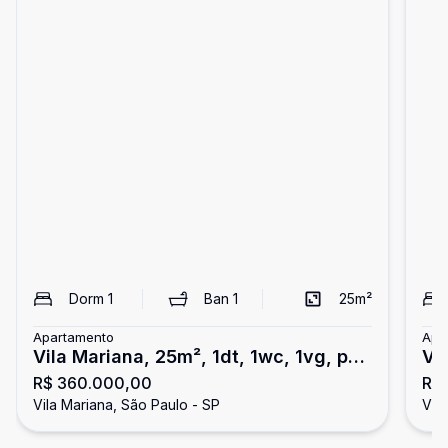
Dorm
1
Ban
1
25
m²
Apartamento
Apa
Vila Mariana, 25m², 1dt, 1wc, 1vg, px
Vi
R$ 360.000,00
R$
ao metrô!!
met
Vila Mariana, São Paulo - SP
Vil