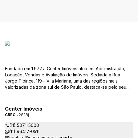
Fundada em 1.972 a Center Imóveis atua em Administração,
Locação, Vendas e Avaliação de Imóveis. Sediada à Rua
Jorge Tibiriça, 119 – Vila Mariana, uma das regiões mais
valorizadas da zona sul de São Paulo, destaca-se pelo seu
pioneirismo e alta qualidade na prestação de serviços. É
reconhecida pelo mercado imobiliário como uma das mais
atuantes imobiliárias da região, credenciada junto ao Conselho
Center Imóveis
Regional dos Corretores de Imóveis (CRECI) e associada ao
CRECI:
2828j
Sindicato das Empresas de Compra, Venda, Locação e
Administração de Imóveis Residenciais e Comerciais de São
(11) 5071-5000
Paulo (SECOVI).
(11) 96417-0511
contato@centerimoveis.com.br