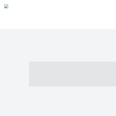
----- ----- -- -
- ------