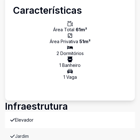
Características
Área Total
61
m²
Área Privativa
51
m²
2
Dormitório
s
1
Banheiro
1
Vaga
Infraestrutura
Elevador
Jardim