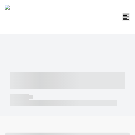
----- ----- -- ------ ---- ---- -- ----- -----
----- --- ------
----- -----
----- ----- -- ------ ---- ---- -- ----- ----- ----- --- ------