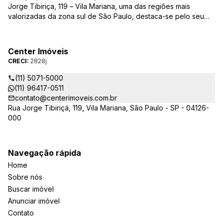
Jorge Tibiriça, 119 – Vila Mariana, uma das regiões mais
valorizadas da zona sul de São Paulo, destaca-se pelo seu
pioneirismo e alta qualidade na prestação de serviços. É
reconhecida pelo mercado imobiliário como uma das mais
atuantes imobiliárias da região, credenciada junto ao Conselho
Center Imóveis
Regional dos Corretores de Imóveis (CRECI) e associada ao
CRECI:
2828j
Sindicato das Empresas de Compra, Venda, Locação e
Administração de Imóveis Residenciais e Comerciais de São
(11) 5071-5000
Paulo (SECOVI).
(11) 96417-0511
contato@centerimoveis.com.br
Rua Jorge Tibiriçá, 119, Vila Mariana, São Paulo - SP - 04126-
000
Navegação rápida
Home
Sobre nós
Buscar imóvel
Anunciar imóvel
Contato