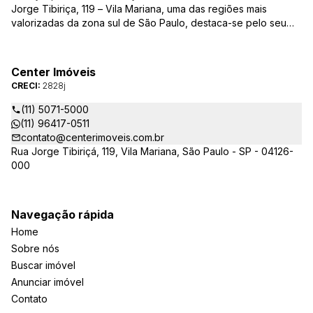
Jorge Tibiriça, 119 – Vila Mariana, uma das regiões mais
valorizadas da zona sul de São Paulo, destaca-se pelo seu
pioneirismo e alta qualidade na prestação de serviços. É
reconhecida pelo mercado imobiliário como uma das mais
atuantes imobiliárias da região, credenciada junto ao Conselho
Center Imóveis
Regional dos Corretores de Imóveis (CRECI) e associada ao
CRECI:
2828j
Sindicato das Empresas de Compra, Venda, Locação e
Administração de Imóveis Residenciais e Comerciais de São
(11) 5071-5000
Paulo (SECOVI).
(11) 96417-0511
contato@centerimoveis.com.br
Rua Jorge Tibiriçá, 119, Vila Mariana, São Paulo - SP - 04126-
000
Navegação rápida
Home
Sobre nós
Buscar imóvel
Anunciar imóvel
Contato