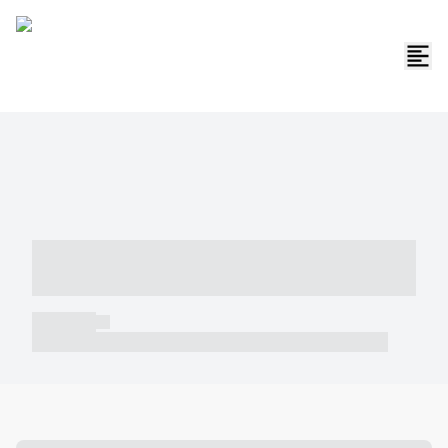
----- ----- -- ------ ---- ---- -- ----- -----
----- --- ------
----- -----
----- ----- -- ------ ---- ---- -- ----- ----- ----- --- ------