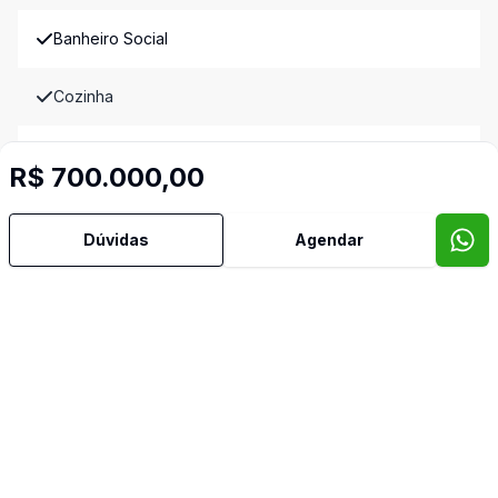
Banheiro Social
Cozinha
Cozinha Americana
R$ 700.000,00
Cozinha Planejada
Dúvidas
Agendar
Dependência de Empregada
Dormitório com Armários
Reformado
Sala de Jantar