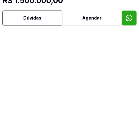
R$ 1.500.000,00
Dormitório com Armários
Dúvidas
Agendar
Hidromassagem
Hall
Sacada
Sala de Jantar
Sala de TV
Imóveis semelhantes
Confira imóveis semelhantes