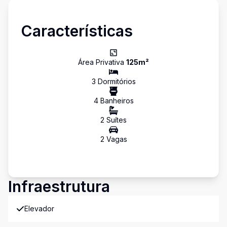
Características
Área Privativa
125
m²
3
Dormitório
s
4
Banheiro
s
2
Suíte
s
2
Vaga
s
Infraestrutura
Elevador