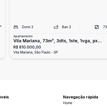
²
Dorm
3
Ban
3
73
Apartamento
Vila Mariana, 73m², 3dts, 1ste, 1vga, px
R$ 810.000,00
metrô!
Vila Mariana, São Paulo - SP
óveis
Navegação rápida
Home