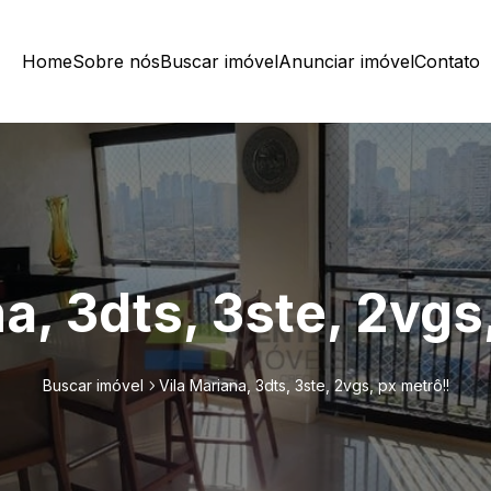
Home
Sobre nós
Buscar imóvel
Anunciar imóvel
Contato
a, 3dts, 3ste, 2vgs
Buscar imóvel
Vila Mariana, 3dts, 3ste, 2vgs, px metrô!!