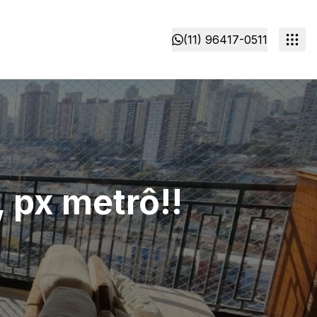
(11) 96417-0511
, px metrô!!