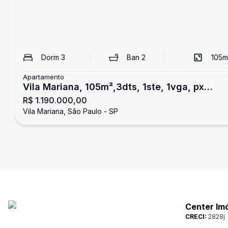
Dorm
3
Ban
2
105
m
Apartamento
Vila Mariana, 105m²,3dts, 1ste, 1vga, px
R$ 1.190.000,00
metrô!
Vila Mariana, São Paulo - SP
Center Im
CRECI:
2828j