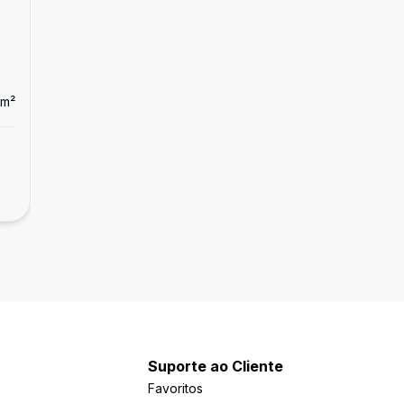
m²
Dorm
3
Ban
3
Apartamento
Vila Mariana, 3dts, 1ste, 1gar, px metrô!!
R$ 835.000,00
Vila Mariana, São Paulo - SP
Suporte ao Cliente
Favoritos