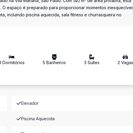
do na Vila Mariana, São Paulo. Com 140 m² de área privativa, esta
m. O espaço é preparado para proporcionar momentos inesquecívei
a, incluindo piscina aquecida, sala fitness e churrasqueira no
3
Dormitório
s
5
Banheiro
s
3
Suíte
s
2
Vaga
Elevador
Piscina Aquecida