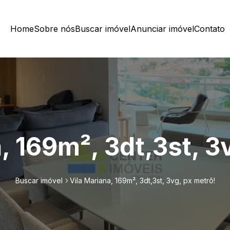
Home
Sobre nós
Buscar imóvel
Anunciar imóvel
Contato
, 169m², 3dt,3st, 3
Buscar imóvel
Vila Mariana, 169m², 3dt,3st, 3vg, px metrô!