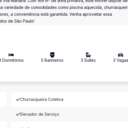
 Vila Mariana. Com 169 m² de área privativa, este imóvel dispõe de
 uma variedade de comodidades como piscina aquecida, churrasqueir
res, a conveniência está garantida. Venha aproveitar essa
ados de São Paulo!
3
Dormitório
s
5
Banheiro
s
3
Suíte
s
3
Vaga
Churrasqueira Coletiva
Elevador de Serviço