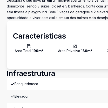
Descubra o seu novo lar em um incrível apartamento à venda na
dormitórios, sendo 3 suítes, closet e 5 banheiros. Conta com
sala fitness e playground. Com 3 vagas de garagem e 2 elevado
oportunidade e viver com estilo em um dos bairros mais desej
Características
Área Total
199
m²
Área Privativa
169
m²
Infraestrutura
Brinquedoteca
Elevador