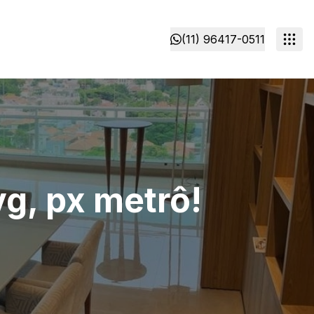
(11) 96417-0511
vg, px metrô!