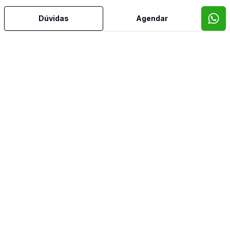
Área de Serviço
Dúvidas
Agendar
Armários Embutidos
Banheiro Social
Cozinha
Cozinha Planejada
Dormitório com Armários
Reformado
Sacada
Sala de Jantar