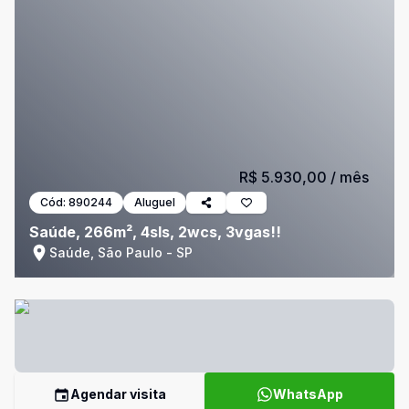
R$ 5.930,00
/ mês
Cód:
890244
Aluguel
Saúde, 266m², 4sls, 2wcs, 3vgas!!
Saúde, São Paulo - SP
Agendar visita
WhatsApp