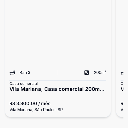
Ban
3
200
m²
Casa comercial
Cas
Vila Mariana, Casa comercial 200m³,
V.M
px metrô!
px
R$ 3.800,00
/ mês
R$
Vila Mariana, São Paulo - SP
Vil