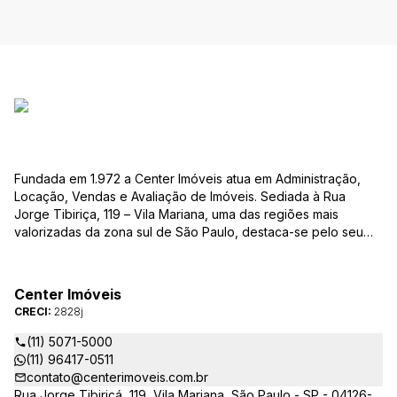
Fundada em 1.972 a Center Imóveis atua em Administração,
Locação, Vendas e Avaliação de Imóveis. Sediada à Rua
Jorge Tibiriça, 119 – Vila Mariana, uma das regiões mais
valorizadas da zona sul de São Paulo, destaca-se pelo seu
pioneirismo e alta qualidade na prestação de serviços. É
reconhecida pelo mercado imobiliário como uma das mais
atuantes imobiliárias da região, credenciada junto ao Conselho
Center Imóveis
Regional dos Corretores de Imóveis (CRECI) e associada ao
CRECI:
2828j
Sindicato das Empresas de Compra, Venda, Locação e
Administração de Imóveis Residenciais e Comerciais de São
(11) 5071-5000
Paulo (SECOVI).
(11) 96417-0511
contato@centerimoveis.com.br
Rua Jorge Tibiriçá, 119, Vila Mariana, São Paulo - SP - 04126-