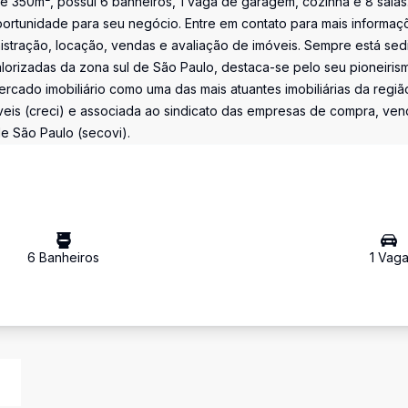
de 350m², possui 6 banheiros, 1 vaga de garagem, cozinha e 8 salas
portunidade para seu negócio. Entre em contato para mais informaç
stração, locação, vendas e avaliação de imóveis. Sempre está sed
valorizadas da zona sul de São Paulo, destaca-se pelo seu pioneiris
rcado imobiliário como uma das mais atuantes imobiliárias da regiã
veis (creci) e associada ao sindicato das empresas de compra, ven
de São Paulo (secovi).
6
Banheiro
s
1
Vag