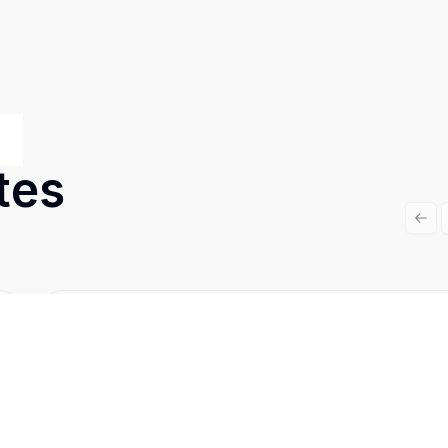
tes
Prev
Cód:
890078
Comparar