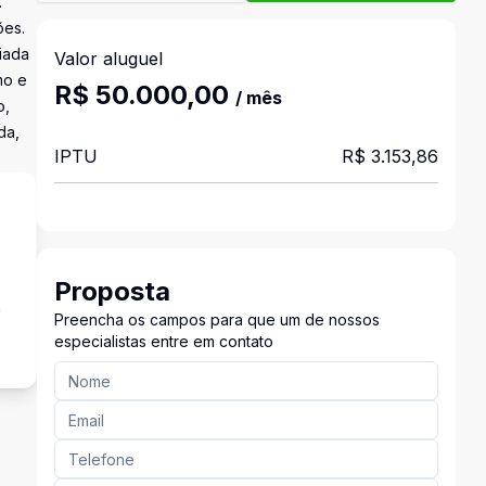
.
ões.
iada
Valor aluguel
mo e
R$ 50.000,00
/ mês
o,
da,
IPTU
R$ 3.153,86
Proposta
a
Preencha os campos para que um de nossos
especialistas entre em contato