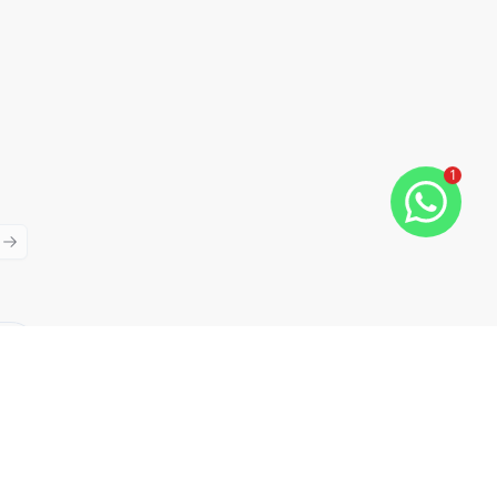
1
ious slide
Next slide
Cód:
872810
Comparar