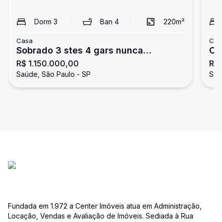
Dorm
3
Ban
4
220
m²
Casa
Cas
Sobrado 3 stes 4 gars nunca
Ca
R$ 1.150.000,00
R$
habitado
Saúde, São Paulo - SP
Saú
Fundada em 1.972 a Center Imóveis atua em Administração,
Locação, Vendas e Avaliação de Imóveis. Sediada à Rua