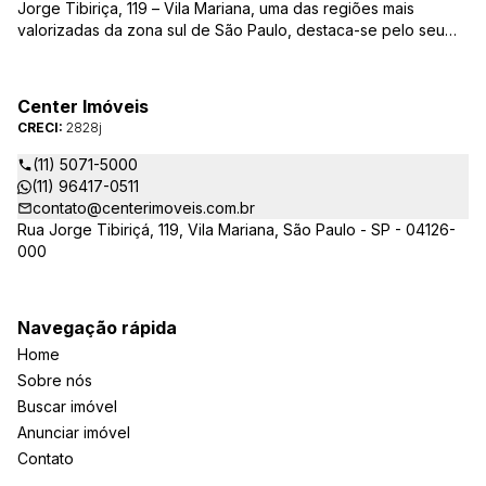
Jorge Tibiriça, 119 – Vila Mariana, uma das regiões mais
valorizadas da zona sul de São Paulo, destaca-se pelo seu
pioneirismo e alta qualidade na prestação de serviços. É
reconhecida pelo mercado imobiliário como uma das mais
atuantes imobiliárias da região, credenciada junto ao Conselho
Center Imóveis
Regional dos Corretores de Imóveis (CRECI) e associada ao
CRECI:
2828j
Sindicato das Empresas de Compra, Venda, Locação e
Administração de Imóveis Residenciais e Comerciais de São
(11) 5071-5000
Paulo (SECOVI).
(11) 96417-0511
contato@centerimoveis.com.br
Rua Jorge Tibiriçá, 119, Vila Mariana, São Paulo - SP - 04126-
000
Navegação rápida
Home
Sobre nós
Buscar imóvel
Anunciar imóvel
Contato