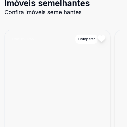
Imóveis semelhantes
Confira imóveis semelhantes
Cód:
890755
Comparar
Có