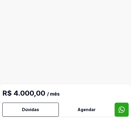
R$ 4.000,00
Mais informações
/ mês
Dúvidas
Agendar
Área de Serviço
Banheiro Social