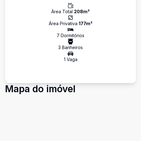
Área Total
208
m²
Área Privativa
177
m²
7
Dormitório
s
3
Banheiro
s
1
Vaga
Mapa do imóvel