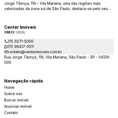
Jorge Tibiriça, 119 – Vila Mariana, uma das regiões mais
valorizadas da zona sul de São Paulo, destaca-se pelo seu
pioneirismo e alta qualidade na prestação de serviços. É
reconhecida pelo mercado imobiliário como uma das mais
atuantes imobiliárias da região, credenciada junto ao Conselho
Center Imóveis
Regional dos Corretores de Imóveis (CRECI) e associada ao
CRECI:
2828j
Sindicato das Empresas de Compra, Venda, Locação e
Administração de Imóveis Residenciais e Comerciais de São
(11) 5071-5000
Paulo (SECOVI).
(11) 96417-0511
contato@centerimoveis.com.br
Rua Jorge Tibiriçá, 119, Vila Mariana, São Paulo - SP - 04126-
000
Navegação rápida
Home
Sobre nós
Buscar imóvel
Anunciar imóvel
Contato