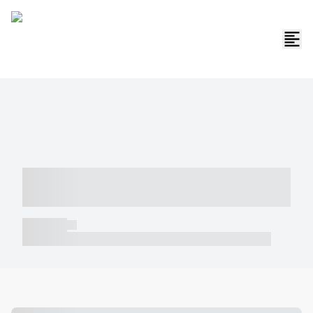
----- ----- -- ------ ---- ---- -- ----- -----
----- --- ------
----- -----
----- ----- -- ------ ---- ---- -- ----- ----- ----- --- ------