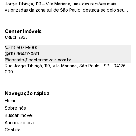
Jorge Tibiriça, 119 – Vila Mariana, uma das regiões mais
valorizadas da zona sul de São Paulo, destaca-se pelo seu
pioneirismo e alta qualidade na prestação de serviços. É
reconhecida pelo mercado imobiliário como uma das mais
atuantes imobiliárias da região, credenciada junto ao Conselho
Center Imóveis
Regional dos Corretores de Imóveis (CRECI) e associada ao
CRECI:
2828j
Sindicato das Empresas de Compra, Venda, Locação e
Administração de Imóveis Residenciais e Comerciais de São
(11) 5071-5000
Paulo (SECOVI).
(11) 96417-0511
contato@centerimoveis.com.br
Rua Jorge Tibiriçá, 119, Vila Mariana, São Paulo - SP - 04126-
000
Navegação rápida
Home
Sobre nós
Buscar imóvel
Anunciar imóvel
Contato