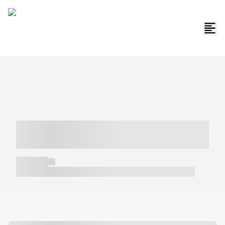
----- ----- -- ------ ---- ---- -- ----- -----
----- --- ------
----- -----
----- ----- -- ------ ---- ---- -- ----- ----- ----- --- ------