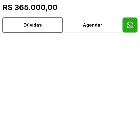
R$ 365.000,00
Confira imóveis semelhantes
Dúvidas
Agendar
Cód:
873383
Comparar