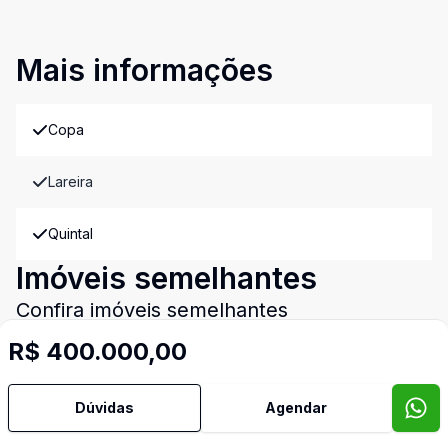
Mais informações
Copa
Lareira
Quintal
Imóveis semelhantes
Confira imóveis semelhantes
R$ 400.000,00
Cód:
864172
Comparar
Dúvidas
Agendar