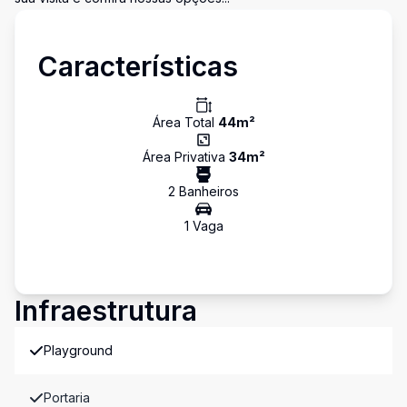
Características
Área Total
44
m²
Área Privativa
34
m²
2
Banheiro
s
1
Vaga
Infraestrutura
Playground
Portaria