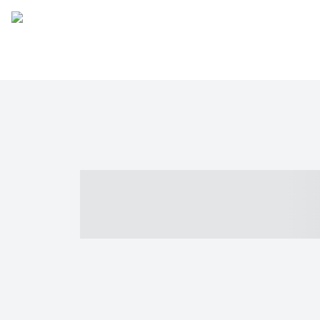
----- ----- -- -
- ------