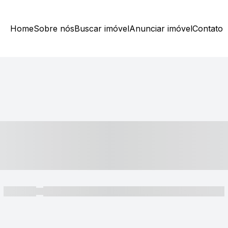
Home
Sobre nós
Buscar imóvel
Anunciar imóvel
Contato
----- ---- ---- -- ----
----- -----
----- ----- -- ------ ---- ---- -- ----- ----- ----- --- ------