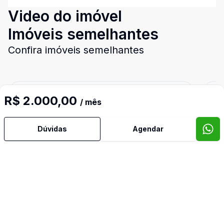
Video do imóvel
Imóveis semelhantes
Confira imóveis semelhantes
R$ 2.000,00
Cód:
889056
Comparar
Có
/ mês
Dúvidas
Agendar