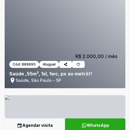
R$ 2.000,00
/ mês
Cód:
889695
Aluguel
Saúde ,55m², 1sl, 1wc, px ao metrô!!
Saúde, São Paulo - SP
Agendar visita
WhatsApp