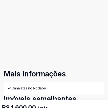
Mais informações
Canaletas no Rodapé
Imóveis semelhantes
Confira imóveis semelhantes
R$ 1.600,00