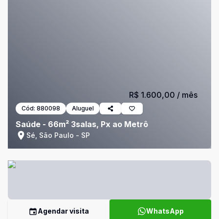
R$ 1.600,00
/ mês
Cód:
880098
Aluguel
Saúde - 66m² 3salas, Px ao Metrô
Sé, São Paulo - SP
Agendar visita
WhatsApp