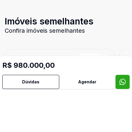
Imóveis semelhantes
Confira imóveis semelhantes
Cód:
890276
Comparar
Có
R$ 980.000,00
Dúvidas
Agendar