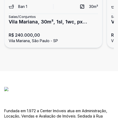
Ban
1
30
m²
Salas/Conjuntos
Sal
Vila Mariana, 30m², 1sl, 1wc, px
Vi
metrô!!
me
R$ 240.000,00
R$
Vila Mariana, São Paulo - SP
Vil
Fundada em 1.972 a Center Imóveis atua em Administração,
Locação, Vendas e Avaliação de Imóveis. Sediada à Rua