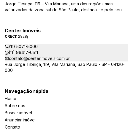
Jorge Tibiriça, 119 – Vila Mariana, uma das regiões mais
valorizadas da zona sul de São Paulo, destaca-se pelo seu
pioneirismo e alta qualidade na prestação de serviços. É
reconhecida pelo mercado imobiliário como uma das mais
atuantes imobiliárias da região, credenciada junto ao Conselho
Center Imóveis
Regional dos Corretores de Imóveis (CRECI) e associada ao
CRECI:
2828j
Sindicato das Empresas de Compra, Venda, Locação e
Administração de Imóveis Residenciais e Comerciais de São
(11) 5071-5000
Paulo (SECOVI).
(11) 96417-0511
contato@centerimoveis.com.br
Rua Jorge Tibiriçá, 119, Vila Mariana, São Paulo - SP - 04126-
000
Navegação rápida
Home
Sobre nós
Buscar imóvel
Anunciar imóvel
Contato