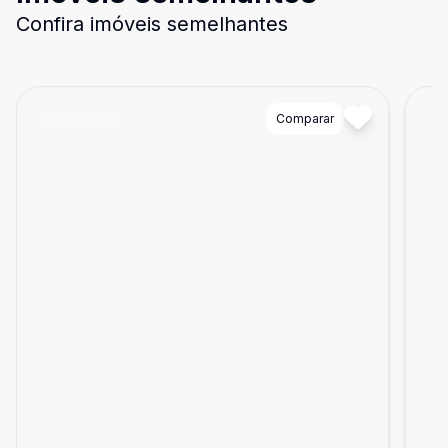
Confira imóveis semelhantes
Cód:
890276
Comparar
Có