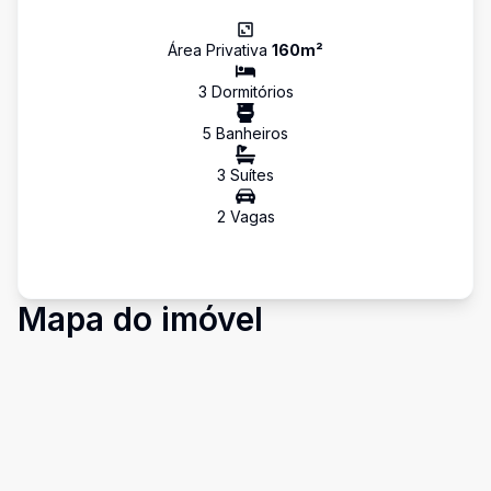
Área Privativa
160
m²
3
Dormitório
s
5
Banheiro
s
3
Suíte
s
2
Vaga
s
Mapa do imóvel