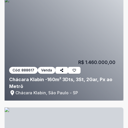
R$ 1.460.000,00
Cód:
888617
Venda
Chácara Klabin -160m² 3Dts, 3St, 2Gar, Px ao
Metrô
Chácara Klabin, São Paulo - SP