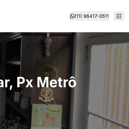
(11) 96417-0511
ar, Px Metrô