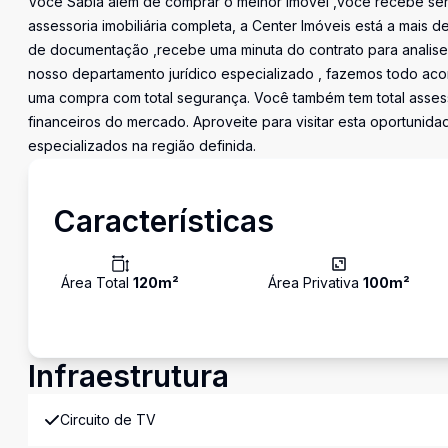
Você Sabia além de comprar o melhor imóvel ,você recebe ser
assessoria imobiliária completa, a Center Imóveis está a mais d
de documentação ,recebe uma minuta do contrato para analis
nosso departamento jurídico especializado , fazemos todo ac
uma compra com total segurança. Você também tem total asses
financeiros do mercado. Aproveite para visitar esta oportunid
especializados na região definida.
Características
Área Total
120
m²
Área Privativa
100
m²
Infraestrutura
Circuito de TV