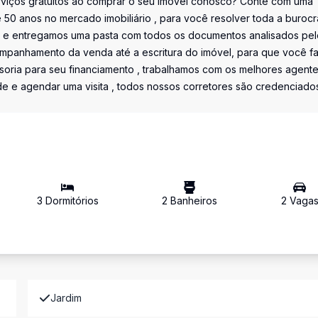
viços gratuitos ao comprar o seu imóvel conosco? Conte com uma
e 50 anos no mercado imobiliário , para você resolver toda a burocr
e e entregamos uma pasta com todos os documentos analisados pel
ompanhamento da venda até a escritura do imóvel, para que você f
soria para seu financiamento , trabalhamos com os melhores agent
ade e agendar uma visita , todos nossos corretores são credenciado
3
Dormitório
s
2
Banheiro
s
2
Vaga
Jardim