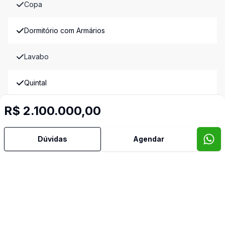
Copa
Dormitório com Armários
Lavabo
Quintal
R$ 2.100.000,00
Sacada
Sala de Jantar
Dúvidas
Agendar
Sala de TV
Banheiro de Empregada
Video do imóvel